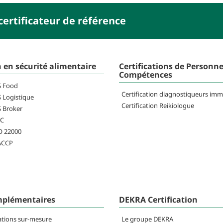
ertificateur de référence
n en sécurité alimentaire
Certifications de Personne
Compétences
FS Food
Certification diagnostiqueurs imm
S Logistique
Certification Reikiologue
S Broker
RC
SO 22000
HACCP
mplémentaires
DEKRA Certification
ations sur-mesure
Le groupe DEKRA