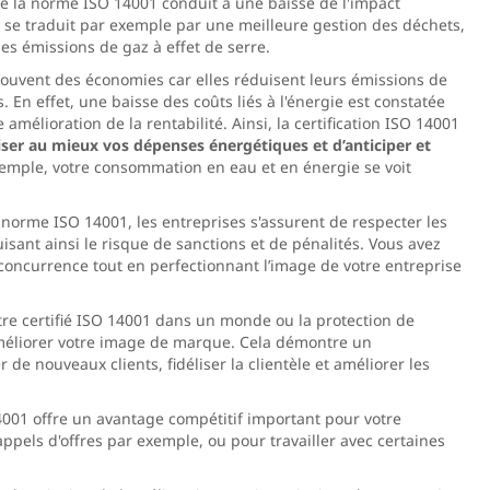
de la norme ISO 14001 conduit à une baisse de l'impact
ut se traduit par exemple par une meilleure gestion des déchets,
es émissions de gaz à effet de serre.
t souvent des économies car elles réduisent leurs émissions de
s. En effet, une baisse des coûts liés à l'énergie est constatée
amélioration de la rentabilité. Ainsi, la certification ISO 14001
iser au mieux vos dépenses énergétiques et d’anticiper et
’exemple, votre consommation en eau et en énergie se voit
a norme ISO 14001, les entreprises s'assurent de respecter les
isant ainsi le risque de sanctions et de pénalités. Vous avez
 concurrence tout en perfectionnant l’image de votre entreprise
tre certifié ISO 14001 dans un monde ou la protection de
améliorer votre image de marque. Cela démontre un
 de nouveaux clients, fidéliser la clientèle et améliorer les
14001 offre un avantage compétitif important pour votre
appels d'offres par exemple, ou pour travailler avec certaines