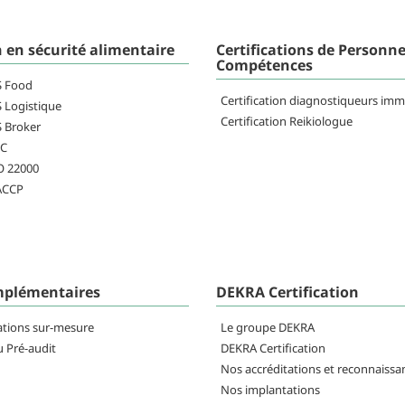
n en sécurité alimentaire
Certifications de Personne
Compétences
FS Food
Certification diagnostiqueurs imm
S Logistique
Certification Reikiologue
S Broker
RC
SO 22000
HACCP
mplémentaires
DEKRA Certification
ations sur-mesure
Le groupe DEKRA
u Pré-audit
DEKRA Certification
Nos accréditations et reconnaissa
Nos implantations