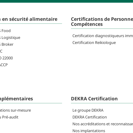
n en sécurité alimentaire
Certifications de Personne
Compétences
FS Food
Certification diagnostiqueurs imm
S Logistique
Certification Reikiologue
S Broker
RC
SO 22000
HACCP
mplémentaires
DEKRA Certification
ations sur-mesure
Le groupe DEKRA
u Pré-audit
DEKRA Certification
Nos accréditations et reconnaissa
Nos implantations