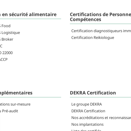
n en sécurité alimentaire
Certifications de Personne
Compétences
FS Food
Certification diagnostiqueurs imm
S Logistique
Certification Reikiologue
S Broker
RC
SO 22000
HACCP
mplémentaires
DEKRA Certification
ations sur-mesure
Le groupe DEKRA
u Pré-audit
DEKRA Certification
Nos accréditations et reconnaissa
Nos implantations
Liste des certifiés