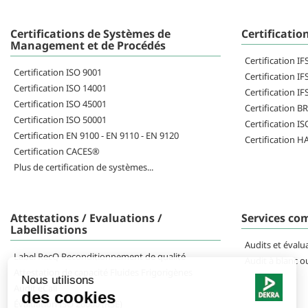
Certifications de Systèmes de
Certificatio
Management et de Procédés
Certification I
Certification ISO 9001
Certification IF
Certification ISO 14001
Certification IF
Certification ISO 45001
Certification B
Certification ISO 50001
Certification I
Certification EN 9100 - EN 9110 - EN 9120
Certification 
Certification CACES®
Plus de certification de systèmes...
Attestations / Evaluations /
Services co
Labellisations
Audits et évalu
Label RecQ Reconditionnement de qualité
Audit à blanc o
Attestation de capacité Fluides Frigorigènes
Audit eCall
Évaluation ISO 26000 (RSE)